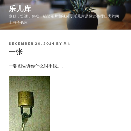
Skip
乐儿库
to
幽默，笑话，包袱，搞笑图片和视频，乐儿库是经过整理归类的网
content
上段子仓库
POSTED
DECEMBER 20, 2014
BY
马力
ON
一张
一张图告诉你什么叫手贱。。