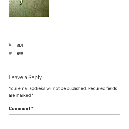
CATEGORIES
图片
TAGS
糗事
Leave a Reply
Your email address will not be published.
Required fields
are marked
*
Comment
*