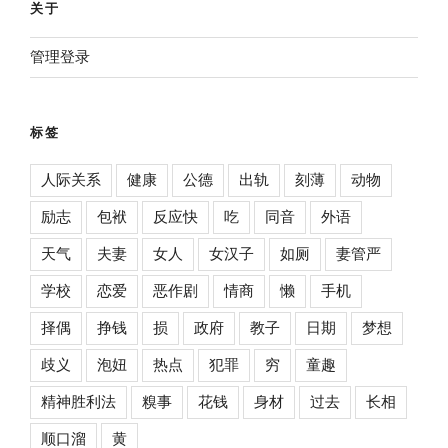
关于
管理登录
标签
人际关系
健康
公德
出轨
刻薄
动物
励志
包袱
反应快
吃
同音
外语
天气
夫妻
女人
女汉子
如厕
妻管严
学校
恋爱
恶作剧
情商
懒
手机
择偶
挣钱
损
政府
教子
日期
梦想
歧义
泡妞
热点
犯罪
穷
童趣
精神胜利法
糗事
花钱
身材
过去
长相
顺口溜
黄