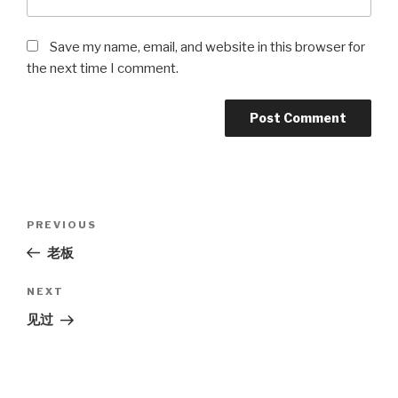
Save my name, email, and website in this browser for
the next time I comment.
Post
Previous
PREVIOUS
navigation
Post
老板
Next
NEXT
Post
见过