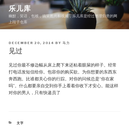
Skip
乐儿库
to
幽默，笑话，包袱，搞笑图片和视频，乐儿库是经过整理归类的网
content
上段子仓库
POSTED
DECEMBER 20, 2014
BY
马力
ON
见过
见过你最不修边幅从床上爬下来还粘着眼屎的样子。经常
打电话发短信给你。包容你的购买欲。为你想要的东西东
奔西跑。比谁都关心你的行踪。对你的问候总是“你在家
吗”。什么都要亲自交到你手上看着你收下才安心。能这样
对你的男人，只有快递员了
CATEGORIES
文字