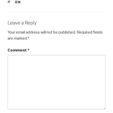
TAGS
花钱
Leave a Reply
Your email address will not be published.
Required fields
are marked
*
Comment
*