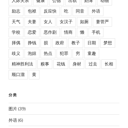
人际关系
健康
公德
出轨
刻薄
动物
励志
包袱
反应快
吃
同音
外语
天气
夫妻
女人
女汉子
如厕
妻管严
学校
恋爱
恶作剧
情商
懒
手机
择偶
挣钱
损
政府
教子
日期
梦想
歧义
泡妞
热点
犯罪
穷
童趣
精神胜利法
糗事
花钱
身材
过去
长相
顺口溜
黄
分类
图片
(39)
外语
(6)