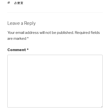
TAGS
占便宜
Leave a Reply
Your email address will not be published.
Required fields
are marked
*
Comment
*