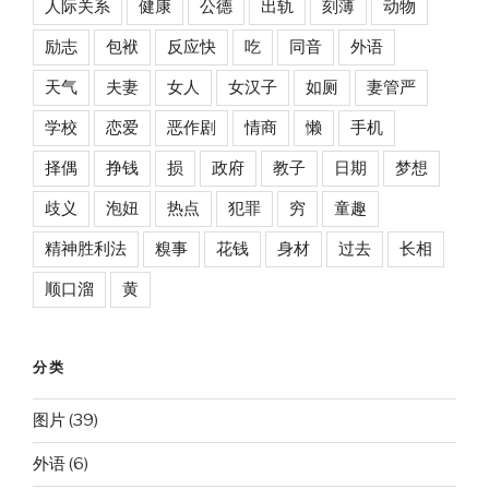
人际关系
健康
公德
出轨
刻薄
动物
励志
包袱
反应快
吃
同音
外语
天气
夫妻
女人
女汉子
如厕
妻管严
学校
恋爱
恶作剧
情商
懒
手机
择偶
挣钱
损
政府
教子
日期
梦想
歧义
泡妞
热点
犯罪
穷
童趣
精神胜利法
糗事
花钱
身材
过去
长相
顺口溜
黄
分类
图片
(39)
外语
(6)