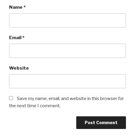
Name
*
Email
*
Website
Save my name, email, and website in this browser for
the next time I comment.