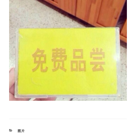
CATEGORIES
图片