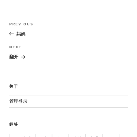
Post
Previous
PREVIOUS
navigation
Post
妈妈
Next
NEXT
Post
翻开
关于
管理登录
标签