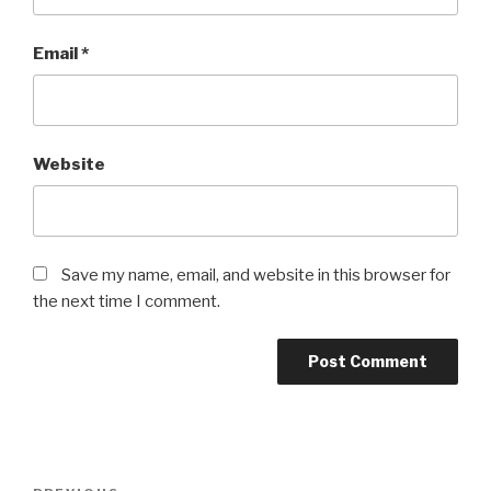
Email
*
Website
Save my name, email, and website in this browser for
the next time I comment.
Post