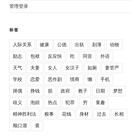
管理登录
标签
人际关系
健康
公德
出轨
刻薄
动物
励志
包袱
反应快
吃
同音
外语
天气
夫妻
女人
女汉子
如厕
妻管严
学校
恋爱
恶作剧
情商
懒
手机
择偶
挣钱
损
政府
教子
日期
梦想
歧义
泡妞
热点
犯罪
穷
童趣
精神胜利法
糗事
花钱
身材
过去
长相
顺口溜
黄