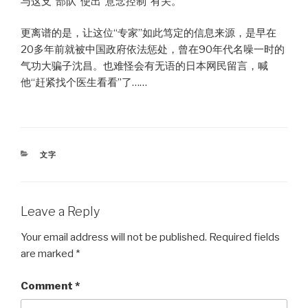
与这支“部队”使出“意念控制”有关。
更离谱的是，让这位“专家”如此笃定的信息来源，是早在
20多年前就被中国政府依法惩处，曾在90年代名噪一时的
气功大骗子沈昌。也难怪会有无语的日本网民留言，喊
他“赶紧找个医生看看”了……
CATEGORIES
文字
Leave a Reply
Your email address will not be published.
Required fields
are marked
*
Comment
*