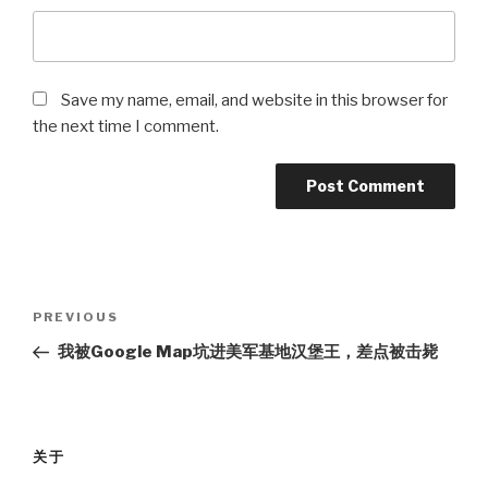
Save my name, email, and website in this browser for
the next time I comment.
Post
Previous
PREVIOUS
navigation
Post
我被Google Map坑进美军基地汉堡王，差点被击毙
关于