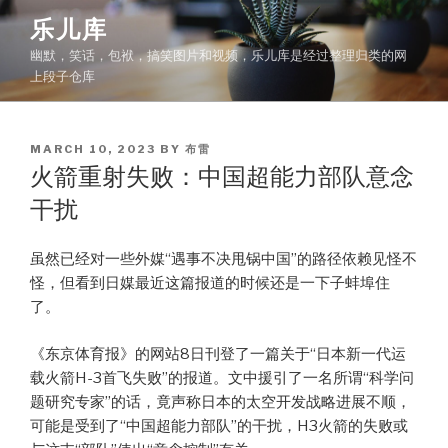
Skip
乐儿库
to
幽默，笑话，包袱，搞笑图片和视频，乐儿库是经过整理归类的网
content
上段子仓库
POSTED
MARCH 10, 2023
BY
布雷
ON
火箭重射失败：中国超能力部队意念
干扰
虽然已经对一些外媒“遇事不决甩锅中国”的路径依赖见怪不
怪，但看到日媒最近这篇报道的时候还是一下子蚌埠住
了。
《东京体育报》的网站8日刊登了一篇关于“日本新一代运
载火箭H-3首飞失败”的报道。文中援引了一名所谓“科学问
题研究专家”的话，竟声称日本的太空开发战略进展不顺，
可能是受到了“中国超能力部队”的干扰，H3火箭的失败或