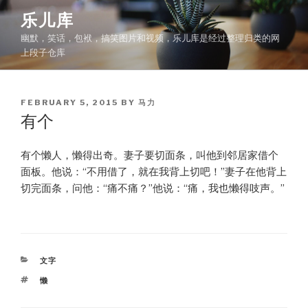
Skip
乐儿库
to
幽默，笑话，包袱，搞笑图片和视频，乐儿库是经过整理归类的网
content
上段子仓库
POSTED
FEBRUARY 5, 2015
BY
马力
ON
有个
有个懒人，懒得出奇。妻子要切面条，叫他到邻居家借个
面板。他说：“不用借了，就在我背上切吧！”妻子在他背上
切完面条，问他：“痛不痛？”他说：“痛，我也懒得吱声。”
CATEGORIES
文字
TAGS
懒