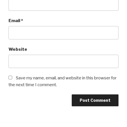
Email
*
Website
Save my name, email, and website in this browser for
the next time I comment.