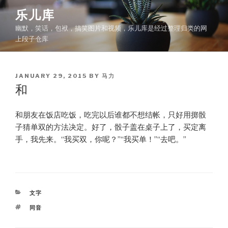
Skip
乐儿库
to
幽默，笑话，包袱，搞笑图片和视频，乐儿库是经过整理归类的网
content
上段子仓库
POSTED
JANUARY 29, 2015
BY
马力
ON
和
和朋友在饭店吃饭，吃完以后谁都不想结帐，只好用掷骰
子猜单双的方法决定。好了，骰子盖在桌子上了，买定离
手，我先来。“我买双，你呢？”“我买单！”“去吧。”
CATEGORIES
文字
TAGS
同音