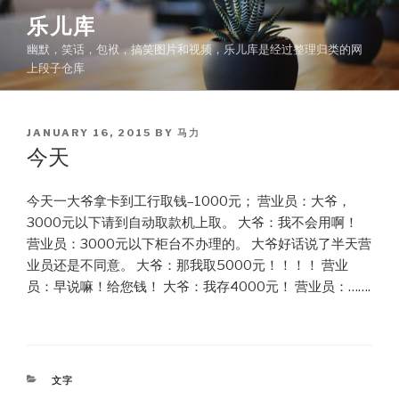
Skip
乐儿库
to
幽默，笑话，包袱，搞笑图片和视频，乐儿库是经过整理归类的网
content
上段子仓库
POSTED
JANUARY 16, 2015
BY
马力
ON
今天
今天一大爷拿卡到工行取钱–1000元； 营业员：大爷，
3000元以下请到自动取款机上取。 大爷：我不会用啊！
营业员：3000元以下柜台不办理的。 大爷好话说了半天营
业员还是不同意。 大爷：那我取5000元！！！！ 营业
员：早说嘛！给您钱！ 大爷：我存4000元！ 营业员：…….
CATEGORIES
文字