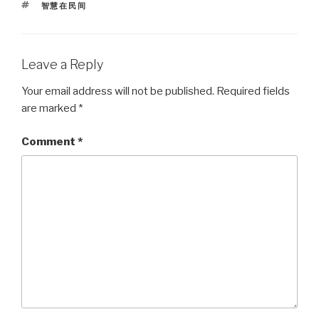
TAGS
智慧在民间
Leave a Reply
Your email address will not be published.
Required fields
are marked
*
Comment
*