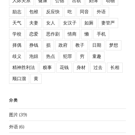
人际关系
健康
公德
出轨
刻薄
动物
励志
包袱
反应快
吃
同音
外语
天气
夫妻
女人
女汉子
如厕
妻管严
学校
恋爱
恶作剧
情商
懒
手机
择偶
挣钱
损
政府
教子
日期
梦想
歧义
泡妞
热点
犯罪
穷
童趣
精神胜利法
糗事
花钱
身材
过去
长相
顺口溜
黄
分类
图片
(39)
外语
(6)