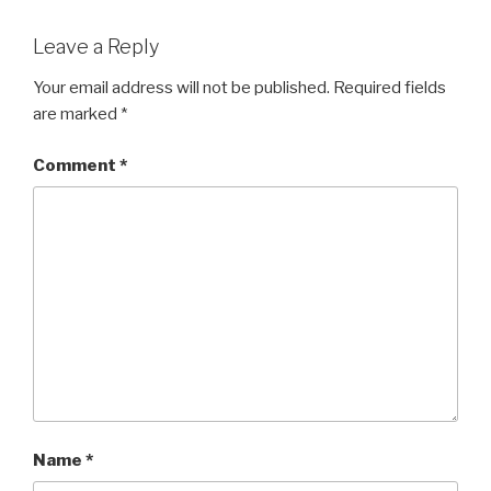
Leave a Reply
Your email address will not be published.
Required fields
are marked
*
Comment
*
Name
*