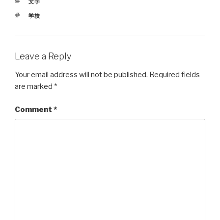
CATEGORIES
文字
TAGS
学校
Leave a Reply
Your email address will not be published.
Required fields
are marked
*
Comment
*