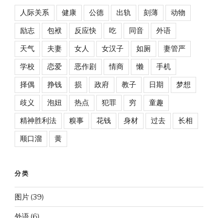
人际关系
健康
公德
出轨
刻薄
动物
励志
包袱
反应快
吃
同音
外语
天气
夫妻
女人
女汉子
如厕
妻管严
学校
恋爱
恶作剧
情商
懒
手机
择偶
挣钱
损
政府
教子
日期
梦想
歧义
泡妞
热点
犯罪
穷
童趣
精神胜利法
糗事
花钱
身材
过去
长相
顺口溜
黄
分类
图片
(39)
外语
(6)