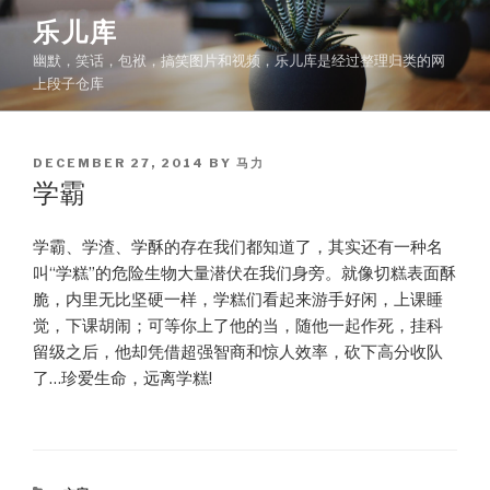
Skip
乐儿库
to
幽默，笑话，包袱，搞笑图片和视频，乐儿库是经过整理归类的网
content
上段子仓库
POSTED
DECEMBER 27, 2014
BY
马力
ON
学霸
学霸、学渣、学酥的存在我们都知道了，其实还有一种名
叫“学糕”的危险生物大量潜伏在我们身旁。就像切糕表面酥
脆，内里无比坚硬一样，学糕们看起来游手好闲，上课睡
觉，下课胡闹；可等你上了他的当，随他一起作死，挂科
留级之后，他却凭借超强智商和惊人效率，砍下高分收队
了…珍爱生命，远离学糕!