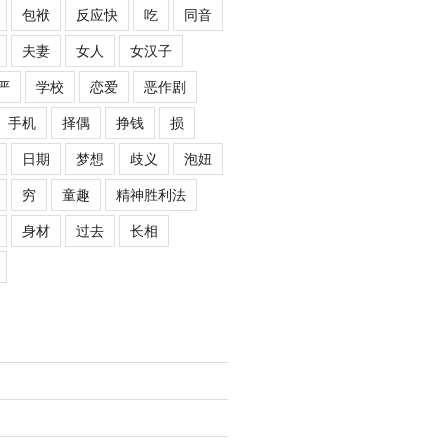
包袱
反应快
吃
同音
夫妻
女人
女汉子
严
学校
恋爱
恶作剧
手机
择偶
挣钱
损
日期
梦想
歧义
泡妞
穷
童趣
精神胜利法
身材
过去
长相