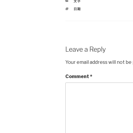
CATEGORIES
文字
TAGS
日期
Leave a Reply
Your email address will not be
Comment
*