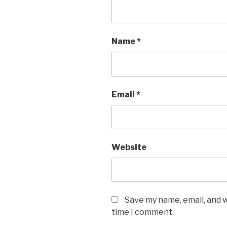
Name
*
Email
*
Website
Save my name, email, and w
time I comment.