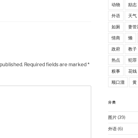
动物
励志
外语
天气
如厕
妻管
情商
懒
政府
教子
热点
犯罪
 published.
Required fields are marked
*
糗事
花钱
顺口溜
黄
分类
图片
(39)
外语
(6)