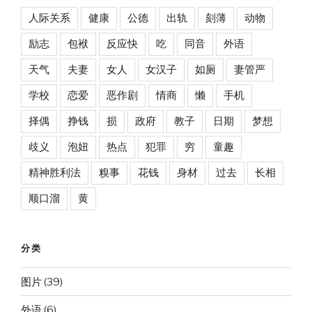
人际关系
健康
公德
出轨
刻薄
动物
励志
包袱
反应快
吃
同音
外语
天气
夫妻
女人
女汉子
如厕
妻管严
学校
恋爱
恶作剧
情商
懒
手机
择偶
挣钱
损
政府
教子
日期
梦想
歧义
泡妞
热点
犯罪
穷
童趣
精神胜利法
糗事
花钱
身材
过去
长相
顺口溜
黄
分类
图片
(39)
外语
(6)