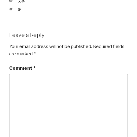
CATEGORIES
文字
TAGS
吃
Leave a Reply
Your email address will not be published.
Required fields
are marked
*
Comment
*