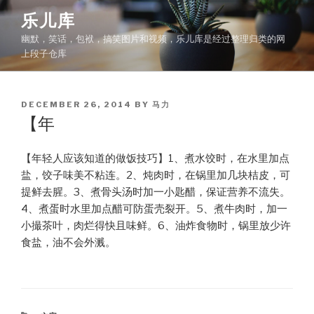
Skip
乐儿库
to
幽默，笑话，包袱，搞笑图片和视频，乐儿库是经过整理归类的网
content
上段子仓库
POSTED
DECEMBER 26, 2014
BY
马力
ON
【年
【年轻人应该知道的做饭技巧】1、煮水饺时，在水里加点
盐，饺子味美不粘连。2、炖肉时，在锅里加几块桔皮，可
提鲜去腥。3、煮骨头汤时加一小匙醋，保证营养不流失。
4、煮蛋时水里加点醋可防蛋壳裂开。5、煮牛肉时，加一
小撮茶叶，肉烂得快且味鲜。6、油炸食物时，锅里放少许
食盐，油不会外溅。