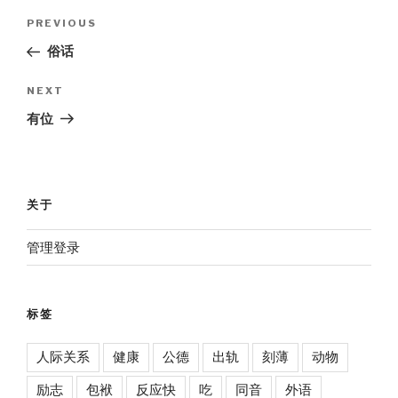
Post
Previous
PREVIOUS
navigation
Post
俗话
Next
NEXT
Post
有位
关于
管理登录
标签
人际关系
健康
公德
出轨
刻薄
动物
励志
包袱
反应快
吃
同音
外语