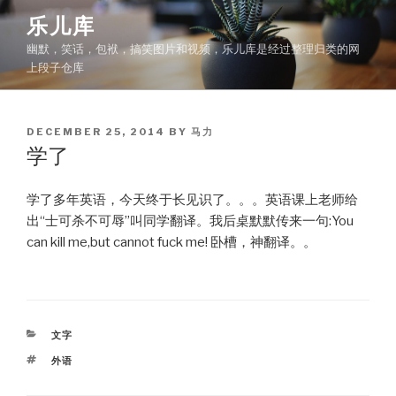
Skip
乐儿库
to
幽默，笑话，包袱，搞笑图片和视频，乐儿库是经过整理归类的网
content
上段子仓库
POSTED
DECEMBER 25, 2014
BY
马力
ON
学了
学了多年英语，今天终于长见识了。。。英语课上老师给
出“士可杀不可辱”叫同学翻译。我后桌默默传来一句:You
can kill me,but cannot fuck me! 卧槽，神翻译。。
CATEGORIES
文字
TAGS
外语