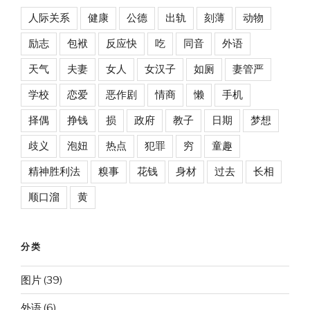
人际关系
健康
公德
出轨
刻薄
动物
励志
包袱
反应快
吃
同音
外语
天气
夫妻
女人
女汉子
如厕
妻管严
学校
恋爱
恶作剧
情商
懒
手机
择偶
挣钱
损
政府
教子
日期
梦想
歧义
泡妞
热点
犯罪
穷
童趣
精神胜利法
糗事
花钱
身材
过去
长相
顺口溜
黄
分类
图片
(39)
外语
(6)