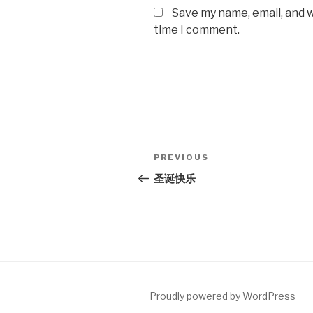
Save my name, email, and w
time I comment.
Post
Previous
PREVIOUS
navigation
Post
圣诞快乐
Proudly powered by WordPress