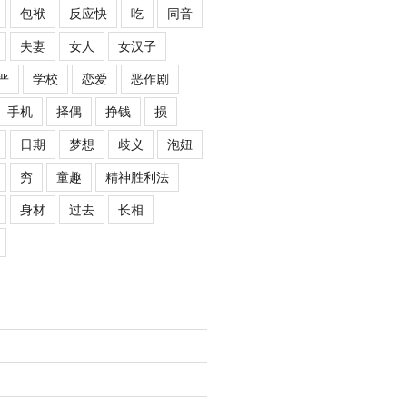
包袱
反应快
吃
同音
夫妻
女人
女汉子
严
学校
恋爱
恶作剧
手机
择偶
挣钱
损
日期
梦想
歧义
泡妞
穷
童趣
精神胜利法
身材
过去
长相