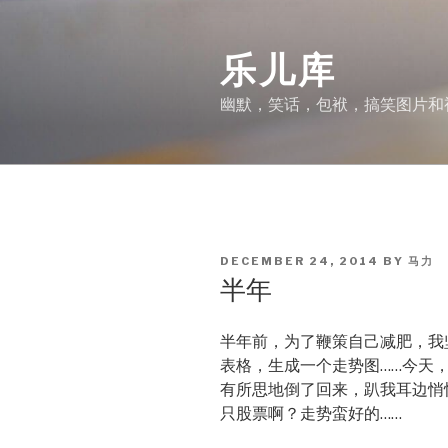
Skip
to
乐儿库
content
幽默，笑话，包袱，搞笑图片和
POSTED
DECEMBER 24, 2014
BY
马力
ON
半年
半年前，为了鞭策自己减肥，我
表格，生成一个走势图……今天
有所思地倒了回来，趴我耳边悄
只股票啊？走势蛮好的……