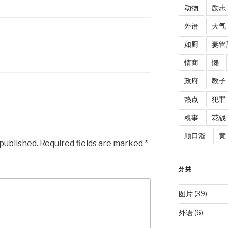
动物
励志
外语
天气
如厕
妻管
情商
懒
政府
教子
热点
犯罪
糗事
花钱
顺口溜
黄
 published.
Required fields are marked
*
分类
图片
(39)
外语
(6)