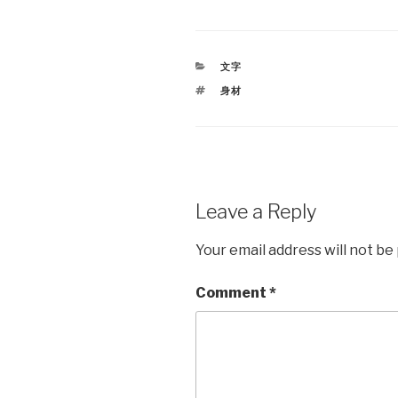
CATEGORIES
文字
TAGS
身材
Leave a Reply
Your email address will not be
Comment
*