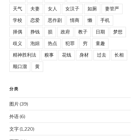
天气
夫妻
女人
女汉子
如厕
妻管严
学校
恋爱
恶作剧
情商
懒
手机
择偶
挣钱
损
政府
教子
日期
梦想
歧义
泡妞
热点
犯罪
穷
童趣
精神胜利法
糗事
花钱
身材
过去
长相
顺口溜
黄
分类
图片
(39)
外语
(6)
文字
(1,220)