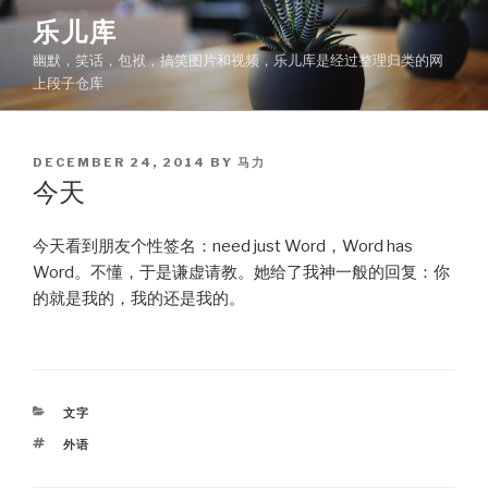
Skip
乐儿库
to
幽默，笑话，包袱，搞笑图片和视频，乐儿库是经过整理归类的网
content
上段子仓库
POSTED
DECEMBER 24, 2014
BY
马力
ON
今天
今天看到朋友个性签名：need just Word，Word has
Word。不懂，于是谦虚请教。她给了我神一般的回复：你
的就是我的，我的还是我的。
CATEGORIES
文字
TAGS
外语