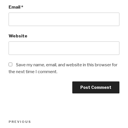
Email
*
Website
Save my name, email, and website in this browser for
the next time I comment.
Post
Previous
PREVIOUS
navigation