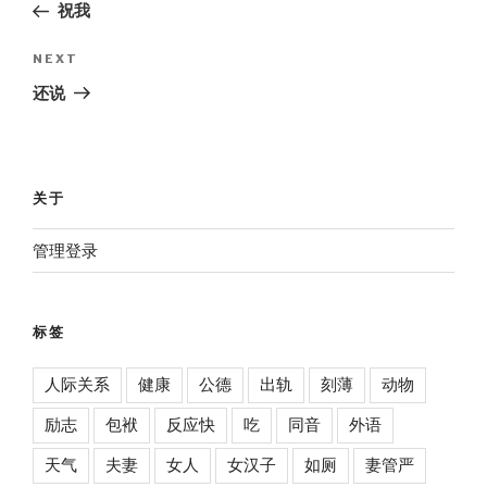
Post
祝我
Next
NEXT
Post
还说
关于
管理登录
标签
人际关系
健康
公德
出轨
刻薄
动物
励志
包袱
反应快
吃
同音
外语
天气
夫妻
女人
女汉子
如厕
妻管严