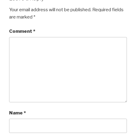
Your email address will not be published.
Required fields
are marked
*
Comment
*
Name
*