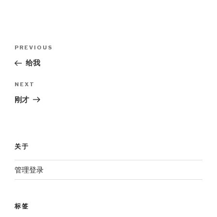
Post
Previous
PREVIOUS
navigation
Post
给我
Next
NEXT
Post
刚才
关于
管理登录
标签