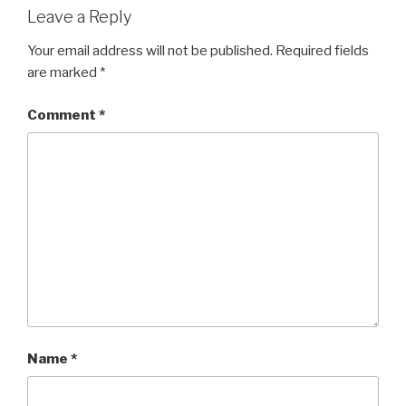
Leave a Reply
Your email address will not be published.
Required fields
are marked
*
Comment
*
Name
*