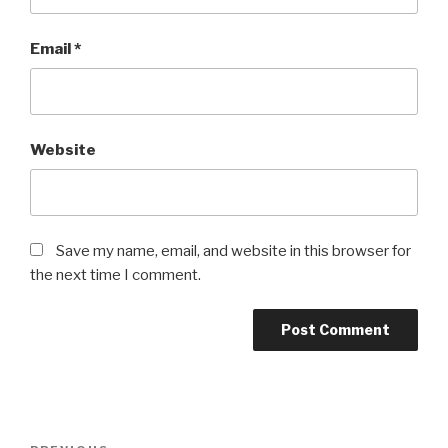
Email
*
Website
Save my name, email, and website in this browser for
the next time I comment.
Post