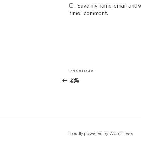
Save my name, email, and w
time I comment.
Post
Previous
PREVIOUS
navigation
Post
老妈
Proudly powered by WordPress