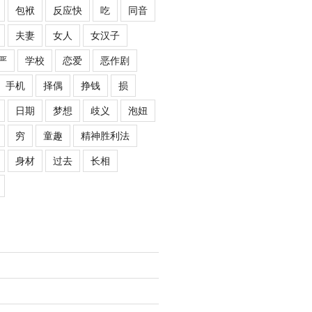
包袱
反应快
吃
同音
夫妻
女人
女汉子
严
学校
恋爱
恶作剧
手机
择偶
挣钱
损
日期
梦想
歧义
泡妞
穷
童趣
精神胜利法
身材
过去
长相