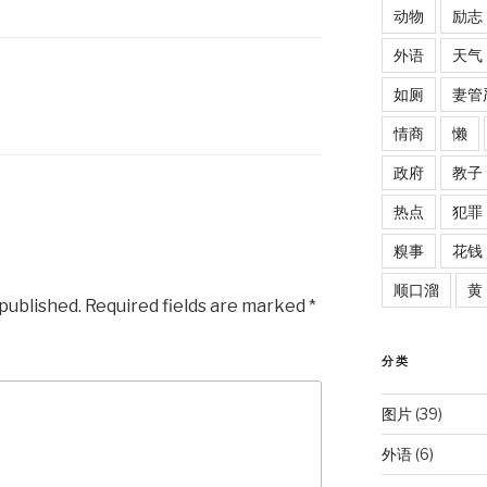
动物
励志
外语
天气
如厕
妻管
情商
懒
政府
教子
热点
犯罪
糗事
花钱
顺口溜
黄
 published.
Required fields are marked
*
分类
图片
(39)
外语
(6)