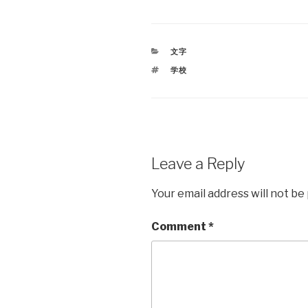
CATEGORIES
文字
TAGS
学校
Leave a Reply
Your email address will not be
Comment
*