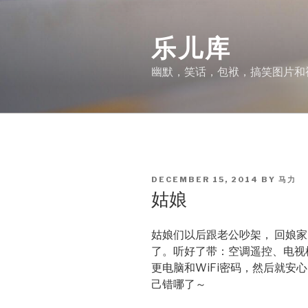
Skip
to
乐儿库
content
幽默，笑话，包袱，搞笑图片和
POSTED
DECEMBER 15, 2014
BY
马力
ON
姑娘
姑娘们以后跟老公吵架， 回娘
了。听好了带：空调遥控、电视
更电脑和WiFi密码，然后就安
己错哪了～