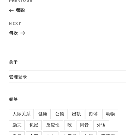
Previous
PREVIOUS
navigation
Post
都说
Next
NEXT
Post
每次
关于
管理登录
标签
人际关系
健康
公德
出轨
刻薄
动物
励志
包袱
反应快
吃
同音
外语