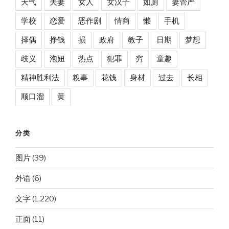
天气
夫妻
女人
女汉子
如厕
妻管严
学校
恋爱
恶作剧
情商
懒
手机
择偶
挣钱
损
政府
教子
日期
梦想
歧义
泡妞
热点
犯罪
穷
童趣
精神胜利法
糗事
花钱
身材
过去
长相
顺口溜
黄
分类
图片
(39)
外语
(6)
文字
(1,220)
正面
(11)