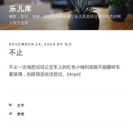
Skip
乐儿库
to
幽默，笑话，包袱，搞笑图片和视频，乐儿库是经过整理归类的网
content
上段子仓库
POSTED
DECEMBER 14, 2014
BY
马力
ON
不止
不止一次地想试试公交车上的红色小锤到底能不能砸碎车
窗玻璃，别跟我说你没想过。[doge]
CATEGORIES
文字
TAGS
梦想