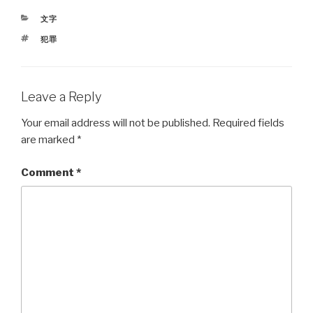
CATEGORIES
文字
TAGS
犯罪
Leave a Reply
Your email address will not be published.
Required fields
are marked
*
Comment
*