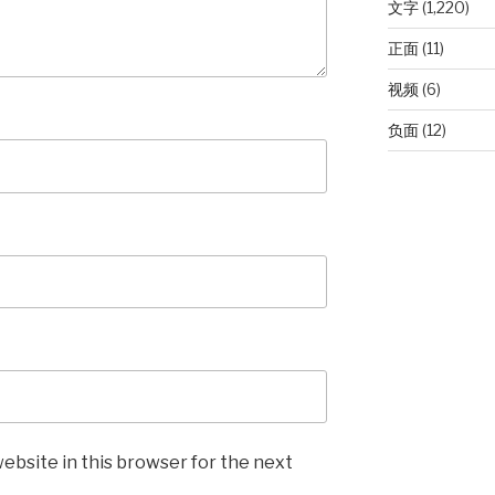
文字
(1,220)
正面
(11)
视频
(6)
负面
(12)
ebsite in this browser for the next