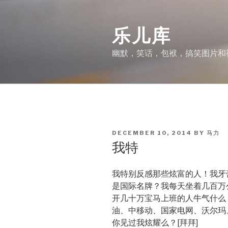
Skip
to
乐儿库
content
幽默，笑话，包袱，搞笑图片和
POSTED
DECEMBER 10, 2014
BY
马力
ON
我特
我特别反感那些炫富的人！我牙
是国际名牌？我每天坐着几百万
开几十万宝马上班的人牛气什么
油、中移动、国家电网、沃尔玛
你见过我炫耀么？[拜拜]