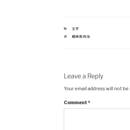
CATEGORIES
文字
TAGS
精神胜利法
Leave a Reply
Your email address will not be
Comment
*