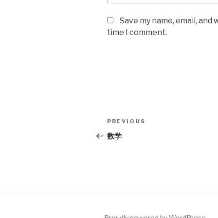
Save my name, email, and w
time I comment.
Post
Previous
PREVIOUS
navigation
Post
数学
Proudly powered by WordPress