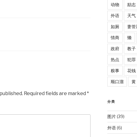
动物
励志
外语
天气
如厕
妻管
情商
懒
政府
教子
热点
犯罪
糗事
花钱
顺口溜
黄
 published.
Required fields are marked
*
分类
图片
(39)
外语
(6)