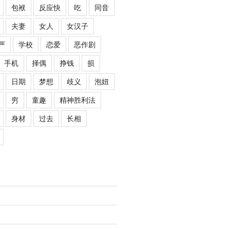
包袱
反应快
吃
同音
夫妻
女人
女汉子
严
学校
恋爱
恶作剧
手机
择偶
挣钱
损
日期
梦想
歧义
泡妞
穷
童趣
精神胜利法
身材
过去
长相