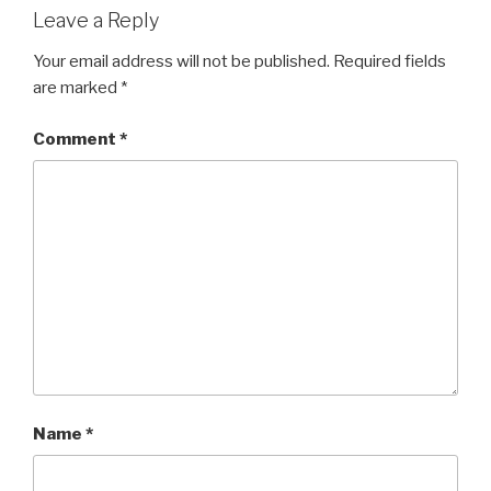
Leave a Reply
Your email address will not be published.
Required fields
are marked
*
Comment
*
Name
*