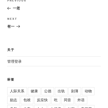
Previous
PREVIOUS
navigation
Post
一老
Next
NEXT
Post
有一
关于
管理登录
标签
人际关系
健康
公德
出轨
刻薄
动物
励志
包袱
反应快
吃
同音
外语