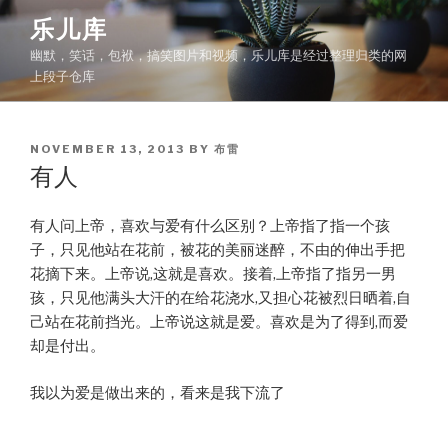
Skip
乐儿库
to
幽默，笑话，包袱，搞笑图片和视频，乐儿库是经过整理归类的网
content
上段子仓库
POSTED
NOVEMBER 13, 2013
BY
布雷
ON
有人
有人问上帝，喜欢与爱有什么区别？上帝指了指一个孩
子，只见他站在花前，被花的美丽迷醉，不由的伸出手把
花摘下来。上帝说,这就是喜欢。接着,上帝指了指另一男
孩，只见他满头大汗的在给花浇水,又担心花被烈日晒着,自
己站在花前挡光。上帝说这就是爱。喜欢是为了得到,而爱
却是付出。
我以为爱是做出来的，看来是我下流了