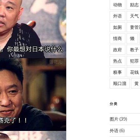
动物
励志
外语
天气
如厕
妻管
情商
懒
政府
教子
热点
犯罪
糗事
花钱
顺口溜
黄
分类
图片
(39)
外语
(6)