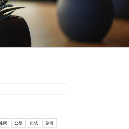
健康
公德
出轨
刻薄