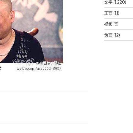
文字
(1,220)
正面
(11)
视频
(6)
负面
(12)