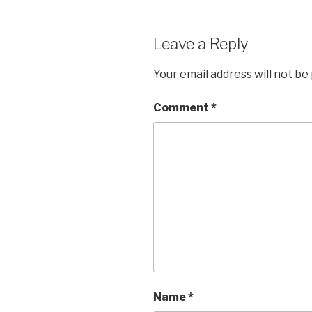
Leave a Reply
Your email address will not be
Comment
*
Name
*