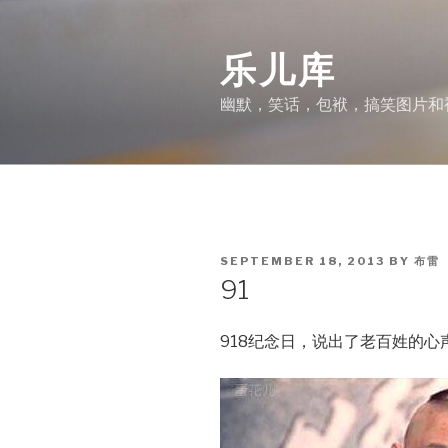
Skip
to
乐儿库
content
幽默，笑话，包袱，搞笑图片和
POSTED
SEPTEMBER 18, 2013
BY
布雷
ON
91
918纪念日，说出了老百姓的心