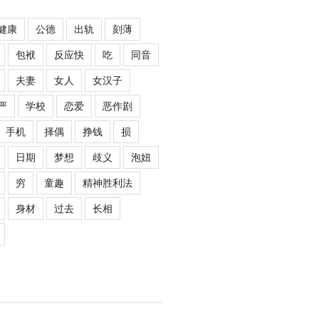
健康
公德
出轨
刻薄
包袱
反应快
吃
同音
夫妻
女人
女汉子
严
学校
恋爱
恶作剧
手机
择偶
挣钱
损
日期
梦想
歧义
泡妞
穷
童趣
精神胜利法
身材
过去
长相