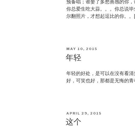
预备唱；谁娶了多愁善感的你，
你总爱生吃大蒜。。。你总说毕
尔翻照片，才想起逗比的你。。[
POSTED
MAY 10, 2015
ON
年轻
年轻的好处，是可以在没有看清
好，可笑也好，那都是无悔的青
POSTED
APRIL 29, 2015
ON
这个