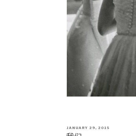
POSTED
JANUARY 29, 2015
ON