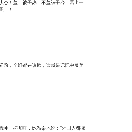
状态！盖上被子热，不盖被子冷，露出一
我！！
问题，全班都在咳嗽，这就是记忆中最美
我冲一杯咖啡，她温柔地说：“外国人都喝