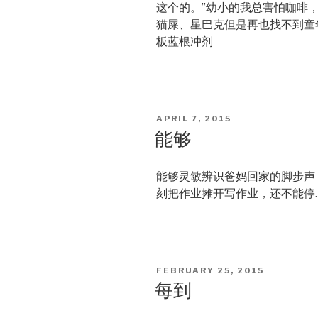
这个的。”幼小的我总害怕咖啡
猫屎、星巴克但是再也找不到童
板蓝根冲剂
POSTED
APRIL 7, 2015
ON
能够
能够灵敏辨识爸妈回家的脚步声
刻把作业摊开写作业，还不能停
POSTED
FEBRUARY 25, 2015
ON
每到