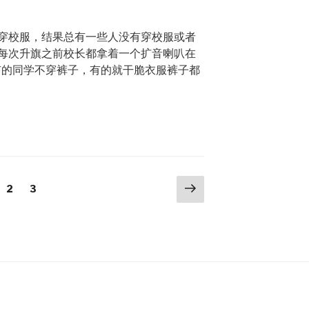
穿校服，结果总有一些人没有穿校服或者
每次升旗之前校长都拿着一个扩音喇叭在
有的同学不穿裤子，有的就干脆衣服裤子都
Next
ge
Page
Page
2
3
page