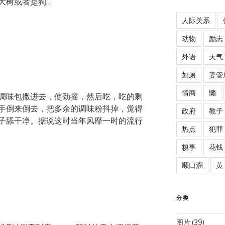
大树或者是狗…
人际关系
动物
励志
外语
天气
如厕
妻管
情商
懒
调味包撒进去，使劲摇，然后吃，吃的剩
手倒来倒去，把多余的调味粉抖掉，觉得
政府
教子
子舔干净。据说这时当年风靡一时的流行
热点
犯罪
糗事
花钱
顺口溜
黄
分类
图片
(39)