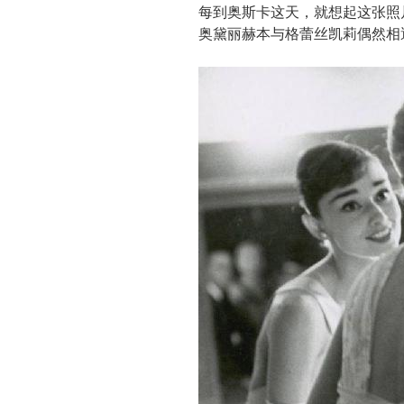
每到奥斯卡这天，就想起这张照片
奥黛丽赫本与格蕾丝凯莉偶然相