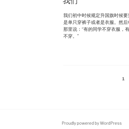
我们
我们初中时候规定升国旗时候要
是单只穿裤子或者是衣服。然后
那里说：“有的同学不穿衣服，
不穿。”
Posts
Pa
1
pagination
Proudly powered by WordPress