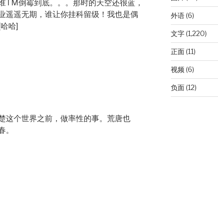
谁TM倒霉到底。。。那时的天空还很蓝，
业遥遥无期，谁让你挂科留级！我也是偶
外语
(6)
哈哈]
文字
(1,220)
正面
(11)
视频
(6)
负面
(12)
楚这个世界之前，做率性的事。荒唐也
春。