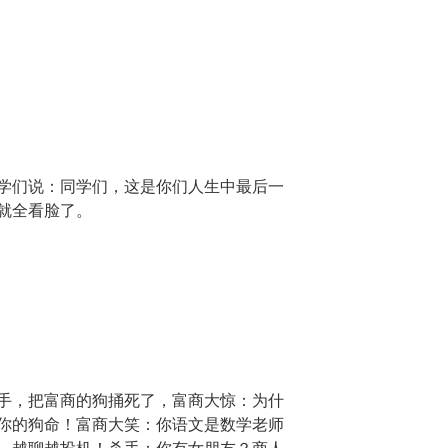
学们说：同学们，这是你们人生中最后一
就全看脸了。
手，把富商的狗捅死了，富商大惊：为什
你的狗命！富商大笑：你语文是数学老师