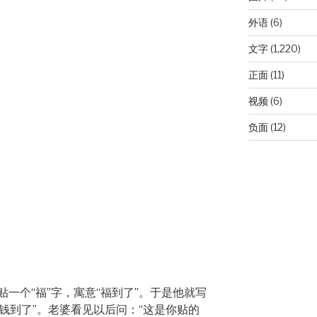
外语
(6)
文字
(1,220)
正面
(11)
视频
(6)
负面
(12)
一个“福”字，寓意“福到了”。于是他就写
“钱到了”。老婆看见以后问：“这是你贴的