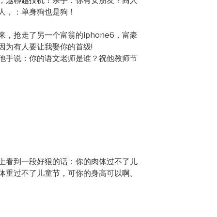
，越聊越投机！杀手：你有女朋友？商人
人，：单身狗也是狗！
，抢走了另一个富翁的iphone6，富豪
因为有人要让我娶你的首级!
他手说：你的语文老师是谁？祝他教师节
上看到一段好狠的话：你的肉体过不了儿
体重过不了儿童节，可你的身高可以啊。