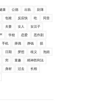
健康
公德
出轨
刻薄
包袱
反应快
吃
同音
夫妻
女人
女汉子
严
学校
恋爱
恶作剧
手机
择偶
挣钱
损
日期
梦想
歧义
泡妞
穷
童趣
精神胜利法
身材
过去
长相