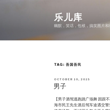
Skip
to
乐儿库
content
幽默，笑话，包袱，搞笑图片和
TAG:
吾国吾民
POSTED
OCTOBER 10, 2015
ON
男子
【男子酒驾逃跑跳广场舞 因跟不
海市民王先生酒后驾车途遇交警