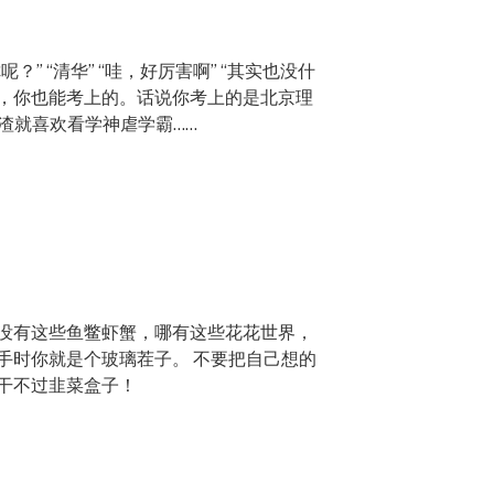
？” “清华” “哇，好厉害啊” “其实也没什
，你也能考上的。话说你考上的是北京理
 学渣就喜欢看学神虐学霸……
没有这些鱼鳖虾蟹，哪有这些花花世界，
手时你就是个玻璃茬子。 不要把自己想的
干不过韭菜盒子！