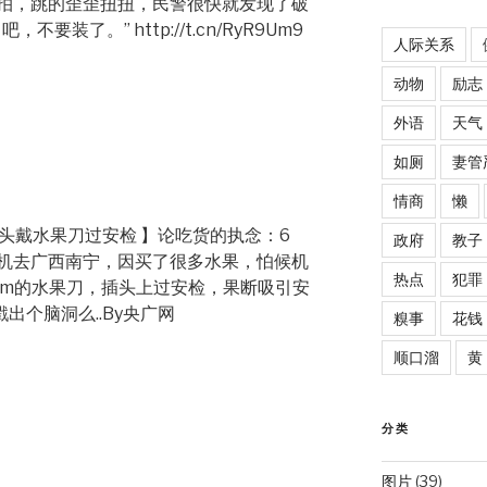
拍，跳的歪歪扭扭，民警很快就发现了破
装了。” http://t.cn/RyR9Um9
人际关系
动物
励志
外语
天气
如厕
妻管
情商
懒
货头戴水果刀过安检 】论吃货的执念：6
政府
教子
机去广西南宁，因买了很多水果，怕候机
热点
犯罪
cm的水果刀，插头上过安检，果断吸引安
戳出个脑洞么..By央广网
糗事
花钱
顺口溜
黄
分类
图片
(39)