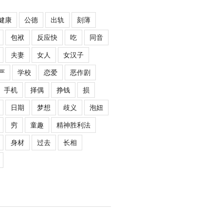
健康
公德
出轨
刻薄
包袱
反应快
吃
同音
夫妻
女人
女汉子
严
学校
恋爱
恶作剧
手机
择偶
挣钱
损
日期
梦想
歧义
泡妞
穷
童趣
精神胜利法
身材
过去
长相