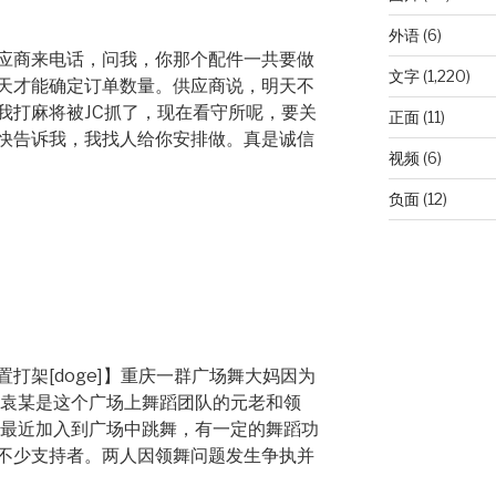
外语
(6)
应商来电话，问我，你那个配件一共要做
文字
(1,220)
天才能确定订单数量。供应商说，明天不
我打麻将被JC抓了，现在看守所呢，要关
正面
(11)
快告诉我，我找人给你安排做。真是诚信
视频
(6)
负面
(12)
打架[doge]】重庆一群广场舞大妈因为
的袁某是这个广场上舞蹈团队的元老和领
，最近加入到广场中跳舞，有一定的舞蹈功
不少支持者。两人因领舞问题发生争执并