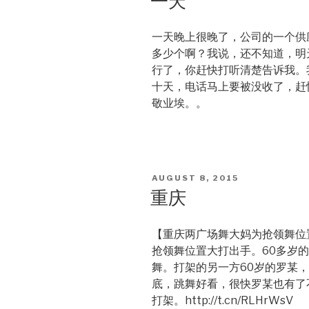
一天
一天晚上很晚了，公司的一个供
多少个啊？我说，还不知道，明
行了，你赶快打听清楚告诉我。
十天，电话马上要被没收了，赶
敬业埃。。
POSTED
AUGUST 8, 2015
ON
重庆
【重庆两广场舞大妈为抢领舞位置
抢领舞位置大打出手。60多岁
舞。打架的另一方60岁的罗某
底，跳舞好看，很快罗某也有了
打架。http://t.cn/RLHrWsV