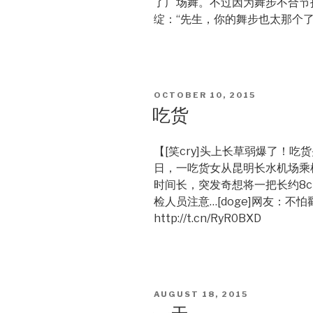
了广场舞。不过因为舞步不合节
绽：“先生，你的舞步也太那个了吧，不要
POSTED
OCTOBER 10, 2015
ON
吃货
【[笑cry]头上长草弱爆了！吃
日，一吃货女从昆明长水机场乘
时间长，突发奇想将一把长约8
检人员注意…[doge]网友：不怕
http://t.cn/RyR0BXD
POSTED
AUGUST 18, 2015
ON