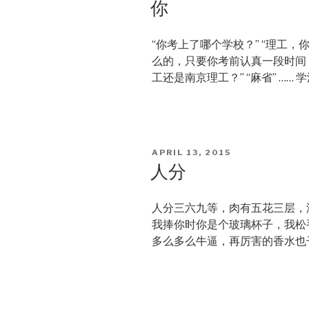
你
“你考上了哪个学校？” “理工，你呢
么的，只要你考前认真一段时间
工还是南京理工？” “麻省” ……
POSTED
APRIL 13, 2015
ON
人分
人分三六九等，肉有五花三层，
我捧你时你是个玻璃杯子，我松
多么多么牛逼，再厉害的香水也