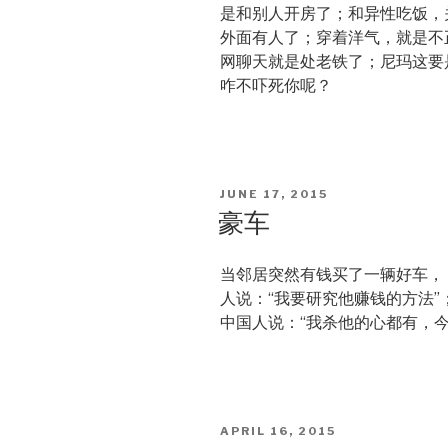
是和别人开房了；和异性吃饭，
外面有人了；穿着洋气，就是不
网聊天就是处老铁了；尼玛这要
咋不吓死你呢？
POSTED
JUNE 17, 2015
ON
豪车
当邻居突然有钱买了一辆好车， 
人说：“我要研究他赚钱的方法”
中国人说：“我杀他的心都有，今
POSTED
APRIL 16, 2015
ON