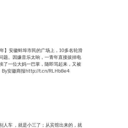
青年】安徽蚌埠市民的广场上，10多名轮滑
问题。因嫌音乐太响，一青年直接拔掉电
挨了一位大妈一巴掌，随即骂起来，又被
徽商报http://t.cn/RLHb8e4
别人车 ，就是小三了；从宾馆出来的，就